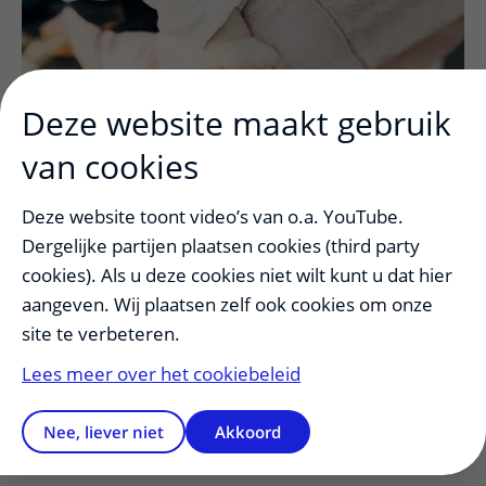
Deze website maakt gebruik
van cookies
Doel
uitklapper, klik om te openen
Deze website toont video’s van o.a. YouTube.
Dergelijke partijen plaatsen cookies (third party
cookies). Als u deze cookies niet wilt kunt u dat hier
Achtergrond
uitklapper, klik om te op
aangeven. Wij plaatsen zelf ook cookies om onze
site te verbeteren.
Lees meer over het cookiebeleid
Wat gebeurt er tijdens het
onderzoek?
uitklapper, klik om te ope
Nee, liever niet
Akkoord